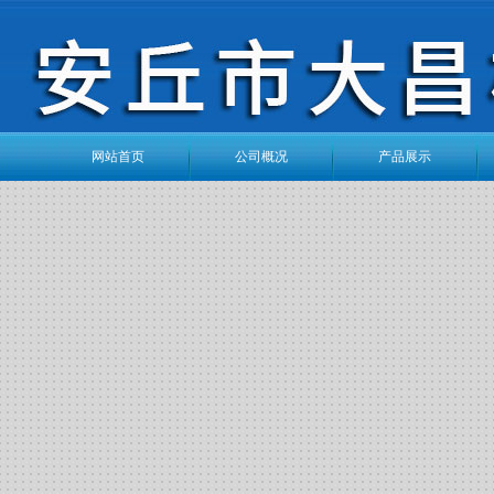
网站首页
公司概况
产品展示